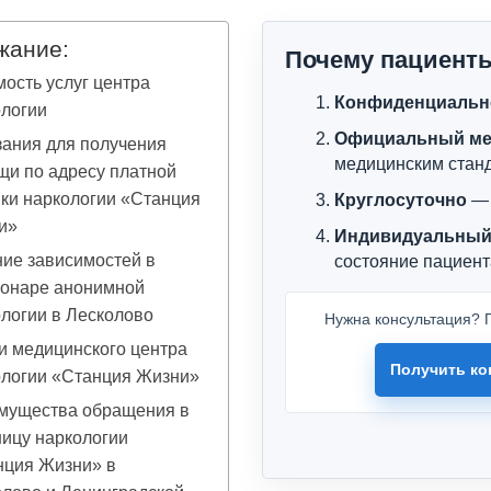
жание:
Почему пациент
ость услуг центра
Конфиденциальн
ологии
Официальный ме
ания для получения
медицинским стан
и по адресу платной
ки наркологии «Станция
Круглосуточно
— 
и»
Индивидуальный
ие зависимостей в
состояние пациент
ионаре анонимной
логии в Лесколово
Нужна консультация? П
и медицинского центра
Получить ко
ологии «Станция Жизни»
мущества обращения в
ицу наркологии
нция Жизни» в