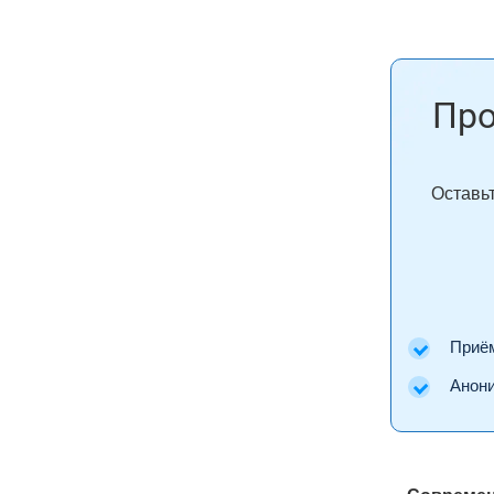
Про
Оставьт
Приём 
Аноним