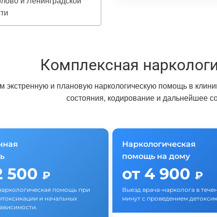
лово и Ленинградской
ти
Комплексная нарколог
 экстренную и плановую наркологическую помощь в клиник
состояния, кодирование и дальнейшее с
чная
Наркологическая
ь
помощь на дому
2 500
от 4 900
₽
₽
наркологическая помощь при
Выезд врача-нарколога в тече
нтоксикации и начальных
минут с проведением детоксик
зависимости.