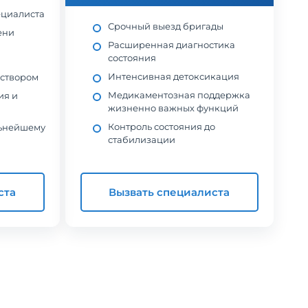
ециалиста
Срочный выезд бригады
ени
Расширенная диагностика
состояния
Интенсивная детоксикация
створом
Медикаментозная поддержка
ия и
жизненно важных функций
Контроль состояния до
льнейшему
стабилизации
ста
Вызвать специалиста