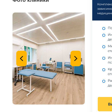
Комплекс
зависимо
медицин
По
Ин
де
Ме
ст
Ин
пс
Кр
сп
Ра
да
В