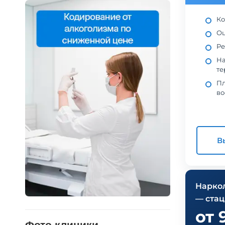
Ко
Оц
Ре
На
те
Пл
во
В
Нарко
— ста
от 
Фото клиники