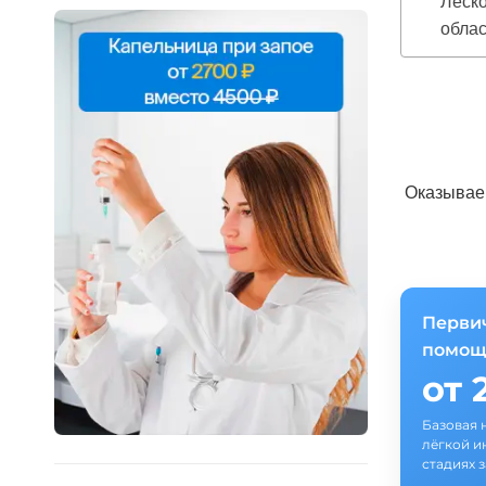
Леско
облас
Оказываем
Перви
помощ
от 
Базовая 
лёгкой и
стадиях 