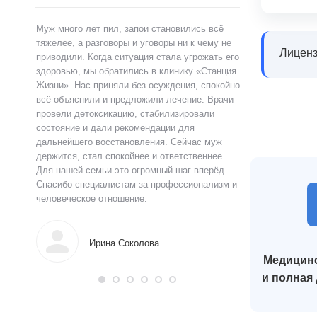
ами,
Муж много лет пил, запои становились всё
Я сам обратился 
ту.
тяжелее, а разговоры и уговоры ни к чему не
«Станция Жизни»,
Лиценз
ту
приводили. Когда ситуация стала угрожать его
полностью контр
здоровью, мы обратились в клинику «Станция
страшно и стыдно
ацию.
Жизни». Нас приняли без осуждения, спокойно
чувства быстро у
истов
всё объяснили и предложили лечение. Врачи
выслушал, объясн
 читают
провели детоксикацию, стабилизировали
и предложил поня
ься в
состояние и дали рекомендации для
прошло анонимно,
аны на
дальнейшего восстановления. Сейчас муж
лечения я впервы
и веру.
держится, стал спокойнее и ответственнее.
почувствовал ясн
Для нашей семьи это огромный шаг вперёд.
что могу жить тр
Спасибо специалистам за профессионализм и
поддержку.
человеческое отношение.
Алек
Ирина Соколова
Медицинс
и полная