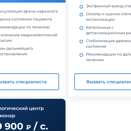
Экстренный выезд сп
нсультация врача-нарколога
Осмотр и оценка степ
енка состояния пациента
интоксикации
комендации по лечению
Капельница с
детоксикационным ра
значение медикаментозной
рапии
Стабилизация давлен
состояния
ан дальнейшего
сстановления
Рекомендации по да
лечению
ызвать специалиста
Вызвать специали
логический центр
ционар
9 900
/ с.
₽