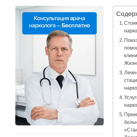
Содер
Стоим
нарк
Показ
помощ
клини
Жизн
Лечен
стац
нарко
Услуг
нарк
Преи
больн
«Ста