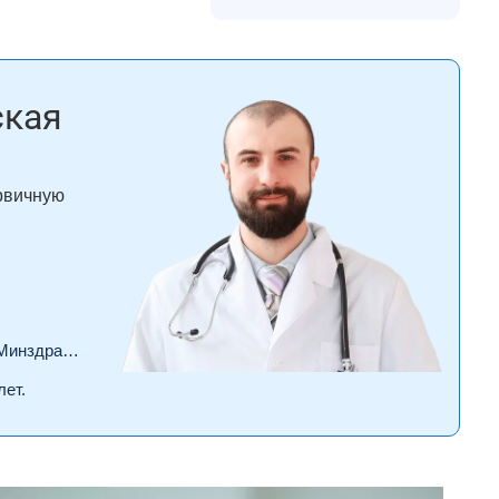
ская
ервичную
драва РФ.
лет.