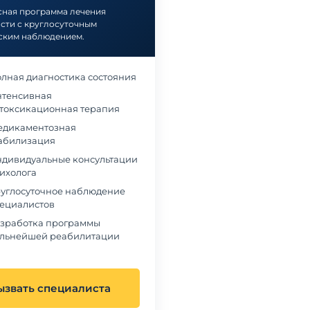
ная программа лечения
сти с круглосуточным
ским наблюдением.
лная диагностика состояния
тенсивная
токсикационная терапия
дикаментозная
абилизация
дивидуальные консультации
ихолога
углосуточное наблюдение
ециалистов
зработка программы
льнейшей реабилитации
ызвать специалиста