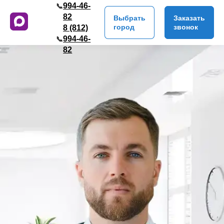
994-46-
📞
82
Выбрать
Заказать
город
звонок
8 (812)
994-46-
📞
82