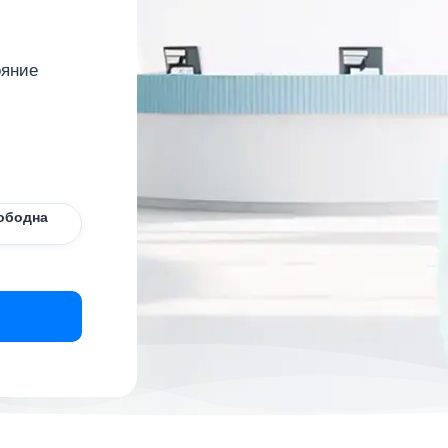
ояние
ободна