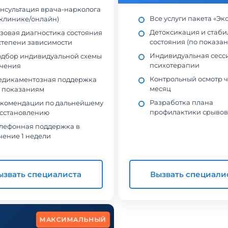
нсультация врача-нарколога
Все услуги пакета «Эк
 клинике/онлайн)
Детоксикация и стаб
зовая диагностика состояния
состояния (по показа
степени зависимости
Индивидуальная сесс
дбор индивидуальной схемы
психотерапии
чения
Контрольный осмотр ч
дикаментозная поддержка
месяц
 показаниям
Разработка плана
комендации по дальнейшему
профилактики срывов
сстановлению
лефонная поддержка в
чение 1 недели
ызвать специалиста
Вызвать специали
МАКСИМАЛЬНЫЙ