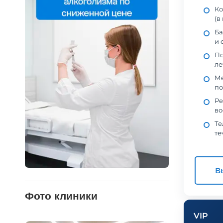
Ко
(в
Ба
и 
По
ле
Ме
по
Ре
во
Те
те
В
Фото клиники
VIP