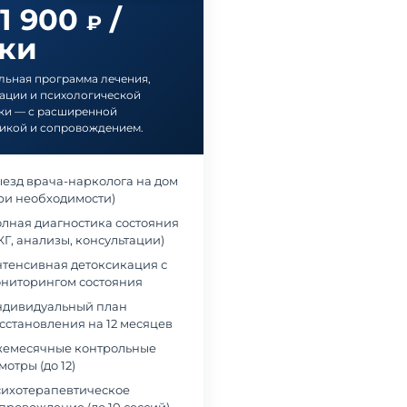
11 900
/
₽
тки
ьная программа лечения,
ации и психологической
ки — с расширенной
икой и сопровождением.
езд врача-нарколога на дом
ри необходимости)
лная диагностика состояния
КГ, анализы, консультации)
тенсивная детоксикация с
ниторингом состояния
дивидуальный план
сстановления на 12 месяцев
емесячные контрольные
мотры (до 12)
ихотерапевтическое
в наркологическую клинику
Обращались в частный наркологический це