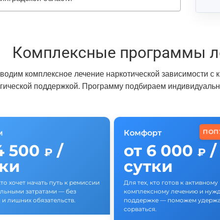
Комплексные программы л
водим комплексное лечение наркотической зависимости с 
гической поддержкой. Программу подбираем индивидуально
ПОП
м
Комфорт
4 500
/
от 6 000
/
₽
₽
тки
сутки
кто хочет начать путь к ремиссии
Для тех, кто готов к активному
льными затратами — без
комплексному лечению и нужд
 и лишних обязательств.
поддержке — поможем удержат
сорваться.