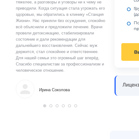
со
ту.
тяжелее, а разговоры и уговоры ни к чему не
«Станция Жизни»,
Гр
ту
приводили. Когда ситуация стала угрожать его
полностью контр
(д
здоровью, мы обратились в клинику «Станция
страшно и стыдно
ацию.
Жизни». Нас приняли без осуждения, спокойно
чувства быстро у
По
истов
всё объяснили и предложили лечение. Врачи
выслушал, объясн
пр
 читают
провели детоксикацию, стабилизировали
и предложил поня
ься в
состояние и дали рекомендации для
прошло анонимно,
аны на
дальнейшего восстановления. Сейчас муж
лечения я впервы
В
и веру.
держится, стал спокойнее и ответственнее.
почувствовал ясн
Для нашей семьи это огромный шаг вперёд.
что могу жить тр
Спасибо специалистам за профессионализм и
поддержку.
человеческое отношение.
Алек
Лиценз
Ирина Соколова