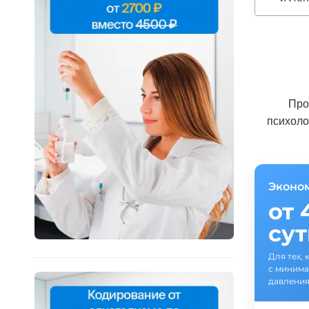
Про
психоло
Эконо
от 
су
Для тех, 
с минима
давления