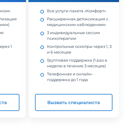
оном»
Все услуги пакета «Комфорт»
илизация
Расширенная детоксикация с
ниям)
медицинским наблюдением
ия
3 индивидуальные сессии
психотерапии
ерез 1
Контрольные осмотры через 1, 3
и 6 месяцев
Групповая поддержка (1 раз в
неделю в течение 3 месяцев)
Телефонная и онлайн-
поддержка до 1 года
ста
Вызвать специалиста