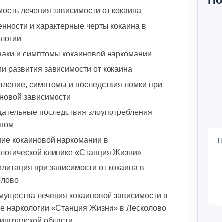
По
ость лечения зависимости от кокаина
нности и характерные черты кокаина в
ологии
наки и симптомы кокаиновой наркомании
и развития зависимости от кокаина
ление, симптомы и последствия ломки при
новой зависимости
цательные последствия злоупотребления
ином
ие кокаиновой наркомании в
Н
логической клинике «Станция Жизни»
литация при зависимости от кокаина в
олово
ущества лечения кокаиновой зависимости в
е наркологии «Станция Жизни» в Лесколово
инградской области