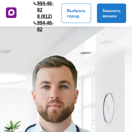
994-46-
📞
82
Выбрать
Заказать
город
звонок
8 (812)
994-46-
📞
82