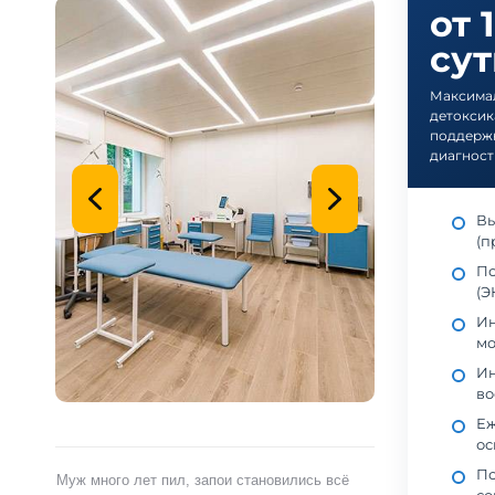
от 
су
Максимал
детоксик
поддерж
диагност
Вы
(п
По
(Э
Ин
мо
Ин
во
Еж
ос
Пс
ами,
Муж много лет пил, запои становились всё
Я сам обратился 