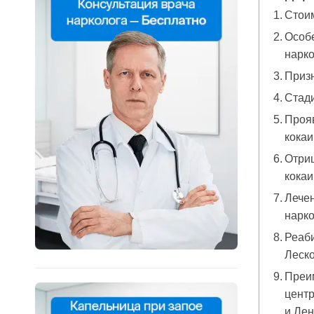
Стоим
Особе
нарк
Приз
Стади
Прояв
кокаи
Отри
кока
Лечен
нарко
Реаби
Леск
Преим
центр
и Лен