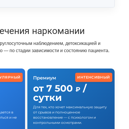
ечения наркомании
круглосуточным наблюдением, детоксикацией и
 — по стадии зависимости и состоянию пациента.
УЛЯРНЫЙ
ИНТЕНСИВНЫЙ
Премиум
от 7 500
/
₽
сутки
Для тех, кто хочет максимальную защиту
ается в
от срывов и полноценное
ься и не
восстановление — с психологом и
контрольными осмотрами.