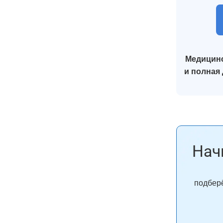
Медицинс
и полная
Нач
подберё