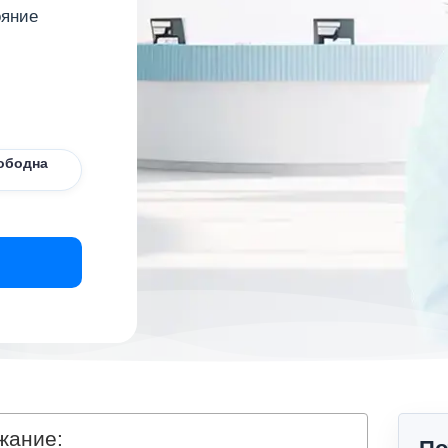
ояние
ободна
жание: