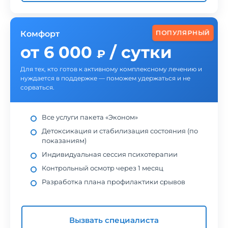
ПОПУЛЯРНЫЙ
Комфорт
от 6 000
/ сутки
₽
Для тех, кто готов к активному комплексному лечению и
нуждается в поддержке — поможем удержаться и не
сорваться.
Все услуги пакета «Эконом»
Детоксикация и стабилизация состояния (по
показаниям)
Индивидуальная сессия психотерапии
Контрольный осмотр через 1 месяц
Разработка плана профилактики срывов
Вызвать специалиста